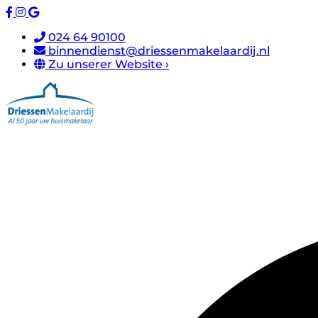
024 64 90100
binnendienst@driessenmakelaardij.nl
Zu unserer Website ›